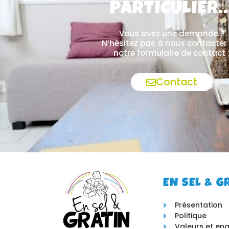
PARTICULIER..
Vous avez une demande ?
N’hésitez pas à nous contacter
notre formulaire de contact 
Contact
EN SEL & G
Présentation
Politique
Valeurs et e