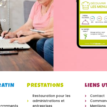
.
 via
:
RATIN
PRESTATIONS
LIENS U
Restauration pour les
Contact
administrations et
Comman
ngagements
entreprises
Mentions 