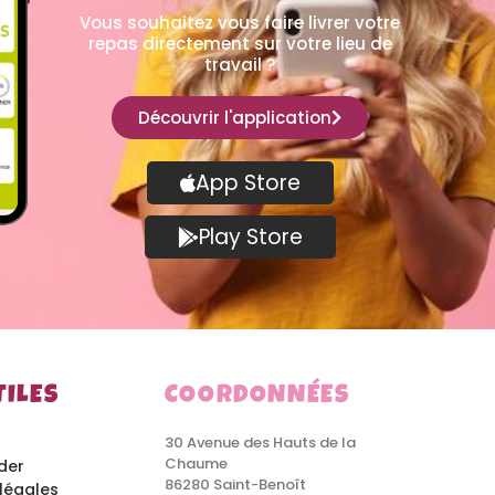
Vous souhaitez vous faire livrer votre
repas directement sur votre lieu de
travail ?
Découvrir l'application
App Store
Play Store
TILES
COORDONNÉES
30 Avenue des Hauts de la
Chaume
der
86280 Saint-Benoît
légales